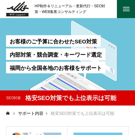
HP制作＆リニューアル・更新代行・SEO対
策・WEB集客コンサルティング
お
客
様
の
ご
予
算
に
合
わ
せ
た
S
E
O
対
策
内
部
対
策
・
競
合
調
査
・
キ
ー
ワ
ー
ド
選
定
福
岡
か
ら
全
国
各
地
の
お
客
様
を
サ
ポ
ー
ト
格安SEO対策でも上位表示は可能
SEO対策
サポート内容
格安SEO対策でも上位表示は可能