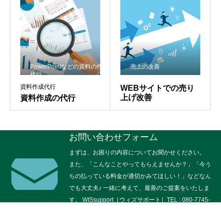
ウィズサポート HOME
私たちについて
WISsupportブログ
PowerPointなどの資料の作成
売上の改善
お問い合わせフォーム
お気軽にどうぞ
代行
資料作成代行
WEBサイトでの売り
上げ改善
資料作成の代行
お問い合わせフォーム
まずは、お困りの内容についてお聞かせください。
また、「こんなことやってもらえませんか？」「今う
ちの払っている料金が適切かみてほしい！」などなん
でも大丈夫♪ 一緒に考えて、最善のご提案をいたしま
す。 WISsupport［ウィズサポート］TEL : 080-7745-
9108 担当：澤田